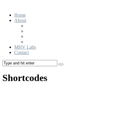
Home
About
Our Team
Our Approach
Portfolio
Advisory Board
MHV Labs
Contact
Shortcodes